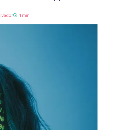
lvador
4 min