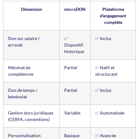
Dimension
microDON
Plateforme
d’engagement
complète
Don sur salaire /
✅
✅ Inclus
arrondi
Dispositif
historique
Mécénat de
Partiel
✅ Natif et
compétences
structurant
Don de temps /
Partiel
✅ Inclus
bénévolat
Gestion docs juridiques
Variable
✅ Automatisée
(CERFA, conventions)
Personnalisation
Basique
✅ Avancée