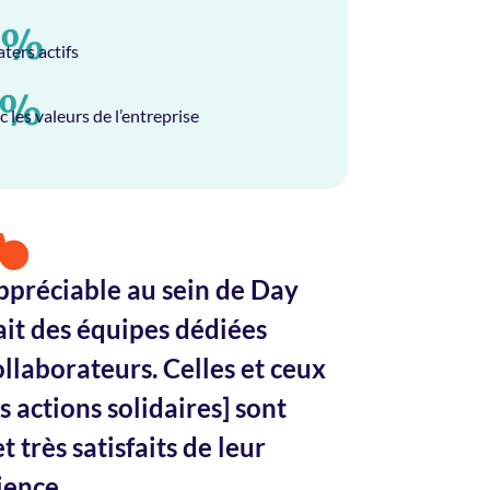
0%
ters actifs
3%
c les valeurs de l’entreprise
ppréciable au sein de Day
y ait des équipes dédiées
llaborateurs. Celles et ceux
s actions solidaires] sont
très satisfaits de leur
ience.