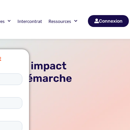
res
Intercontrat
Ressources
Connexion
t
r son impact
à une démarche