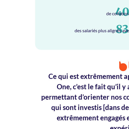
4
de collabora
8
des salariés plus alignés ave
Ce qui est extrêmement a
One, c’est le fait qu’il 
permettant d’orienter nos co
qui sont investis [dans de
extrêmement engagés et 
expér