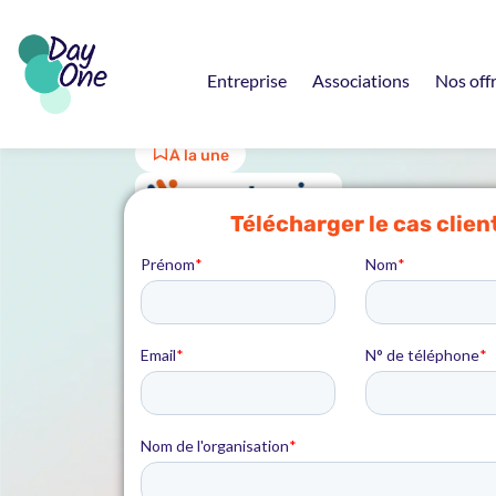
Entreprise
Associations
Nos off
À la une
Télécharger le cas clien
Comment renforce
territorial grâce 
RSE ?