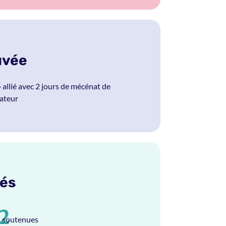
uvée
 allié avec 2 jours de mécénat de
ateur
lés
2
s soutenues