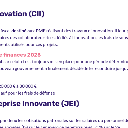
ovation (CII)
 fiscal
destiné aux PME
réalisant des travaux d’innovation. Il leu
s des collaborateur⸱rices dédiés à l’innovation, les frais de sous-
nts utilisés pour ces projets.
de finances 2025
ment car celui-ci est toujours mis en place pour une période détermi
veau gouvernement a finalement décidé de le reconduire jusqu’
20 000 € à 80 000 €
sauf pour les frais de défense
reprise Innovante (JEI)
ar deux les cotisations patronales sur les salaires du personnel d
 sociétés (IS) sur le 1er exercice bénéficiaire et 50 % sur le 2e.