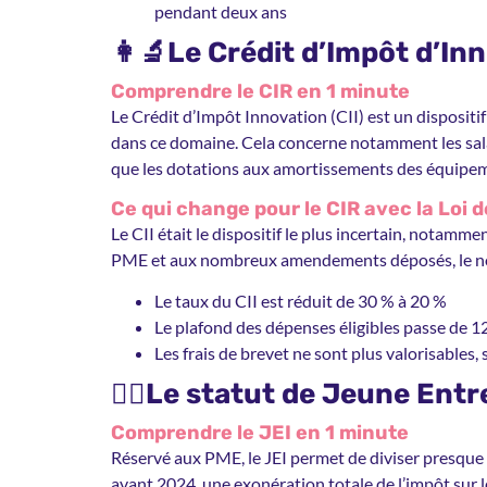
pendant deux ans
👩‍🔬Le Crédit d’Impôt d’Inn
Comprendre le CIR en 1 minute
Le Crédit d’Impôt Innovation (CII) est un dispositif
dans ce domaine. Cela concerne notamment les salaire
que les dotations aux amortissements des équipeme
Ce qui change pour le CIR avec la Loi 
Le CII était le dispositif le plus incertain, notam
PME et aux nombreux amendements déposés, le nou
Le taux du CII est réduit de 30 % à 20 %
Le plafond des dépenses éligibles passe de 1
Les frais de brevet ne sont plus valorisables, 
🤸‍♂️Le statut de Jeune Ent
Comprendre le JEI en 1 minute
Réservé aux PME, le JEI permet de diviser presque p
avant 2024, une exonération totale de l’impôt sur les