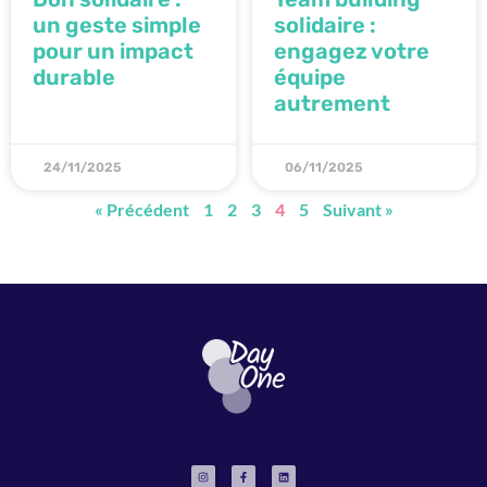
un geste simple
solidaire :
pour un impact
engagez votre
durable
équipe
autrement
24/11/2025
06/11/2025
« Précédent
1
2
3
4
5
Suivant »