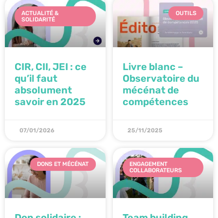
ACTUALITÉ &
OUTILS
SOLIDARITÉ
CIR, CII, JEI : ce
Livre blanc –
qu’il faut
Observatoire du
absolument
mécénat de
savoir en 2025
compétences
07/01/2026
25/11/2025
DONS ET MÉCÉNAT
ENGAGEMENT
COLLABORATEURS
Don solidaire :
Team building